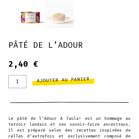
PÂTÉ DE L’ADOUR
2,40
€
quantité
AJOUTER AU PANIER
de
Pâté
de
l'Adour
Le pâté de l’Adour A Taula! est un hommage au
terroir landais et ses savoir-faire ancestraux.
Il est préparé selon des recettes inspirées de
celles d’autrefois et exclusivement composé de