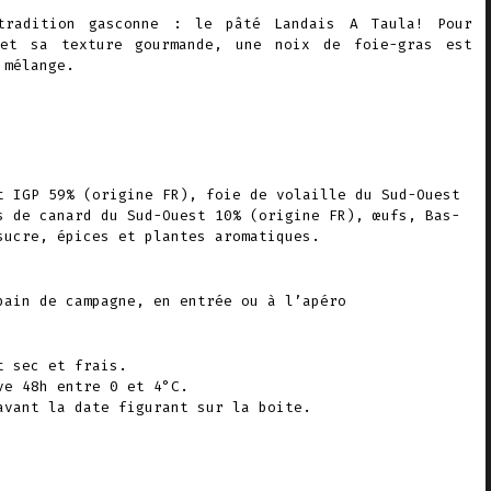
tradition gasconne : le pâté Landais A Taula! Pour
 et sa texture gourmande, une noix de foie-gras est
 mélange.
t IGP 59% (origine FR), foie de volaille du Sud-Ouest
s de canard du Sud-Ouest 10% (origine FR), œufs, Bas-
sucre, épices et plantes aromatiques.
pain de campagne, en entrée ou à l’apéro
t sec et frais.
ve 48h entre 0 et 4°C.
avant la date figurant sur la boite.