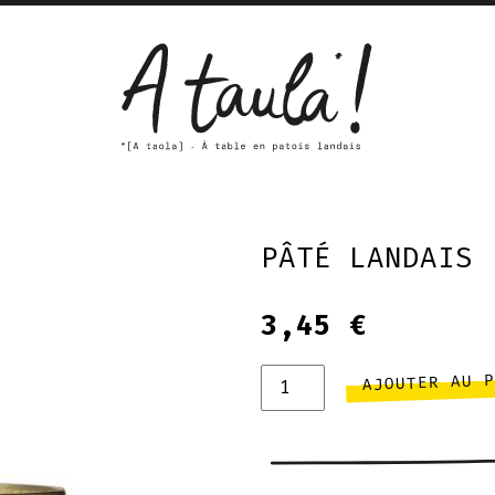
PÂTÉ LANDAIS
3,45
€
quantité
AJOUTER AU 
de
Pâté
landais